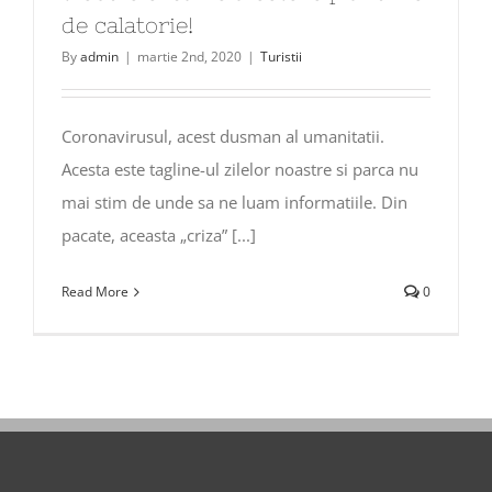
de calatorie!
By
admin
|
martie 2nd, 2020
|
Turistii
Coronavirusul, acest dusman al umanitatii.
Acesta este tagline-ul zilelor noastre si parca nu
mai stim de unde sa ne luam informatiile. Din
pacate, aceasta „criza” [...]
Read More
0