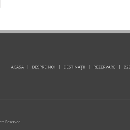
ACASĂ
DESPRE NOI
DESTINAŢII
REZERVARE
B2
hts Reserved