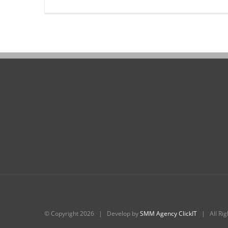
© Copyright
2026 | Develop by
SMM Agency ClickIT
| All Rig